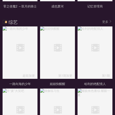
零之使魔2 ～双月的骑士
成也萧河
记忆管理局
综艺
更多
超前加更
第1期加更
第1期
一路向海的少年
姐姐快醒醒
哈利的绝配情人