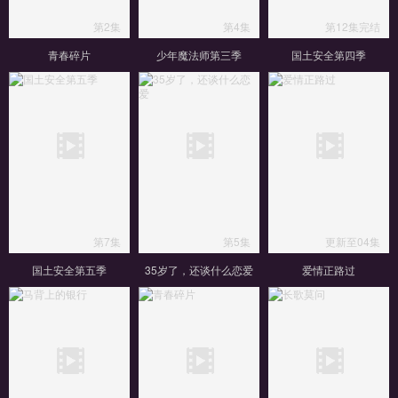
第2集
第4集
第12集完结
青春碎片
少年魔法师第三季
国土安全第四季
第7集
第5集
更新至04集
国土安全第五季
35岁了，还谈什么恋爱
爱情正路过