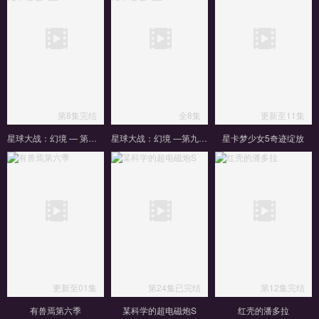
第8集完结
全8集
更新至11集
星球大战：幻境 — 第九个绝地武士
星球大战：幻境 —第九个绝地武士
星卡梦少女5奇迹绽放
更新至01集
第24集已完结
第12集完结
有兽焉第六季
某科学的超电磁炮S
红壳的潘多拉