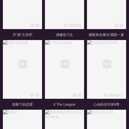
第6期
第12集完结
第1期
开“麦”大笑吧
偶像练习生
耀眼角色番综·耀眼一夏
第1期
第1期
第1期加更下
我剩下的恋爱
X The League
心动的信号第9季