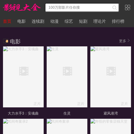
首页
电影
连续剧
动漫
综艺
短剧
理论片
排行榜
电影
更多
正片
正片
正片
大力水手3：安魂曲
生灵
避风港湾