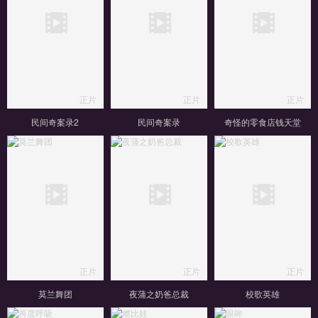
正片
正片
正片
民间奇案录2
民间奇案录
奇怪的零食店钱天堂
正片
正片
正片
莫兰舞团
夜蒲之奶爸总裁
校歌英雄